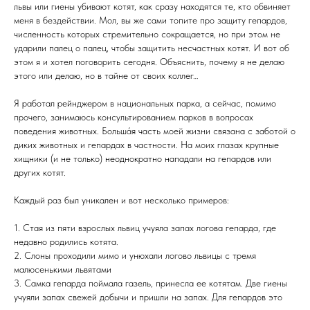
львы или гиены убивают котят, как сразу находятся те, кто обвиняет
меня в бездействии. Мол, вы же сами топите про защиту гепардов,
численность которых стремительно сокращается, но при этом не
ударили палец о палец, чтобы защитить несчастных котят. И вот об
этом я и хотел поговорить сегодня. Объяснить, почему я не делаю
этого или делаю, но в тайне от своих коллег…
Я работал рейнджером в национальных парка, а сейчас, помимо
прочего, занимаюсь консультированием парков в вопросах
поведения животных. Больша́я часть моей жизни связана с заботой о
диких животных и гепардах в частности. На моих глазах крупные
хищники (и не только) неоднократно нападали на гепардов или
других котят.
Каждый раз был уникален и вот несколько примеров:
1. Стая из пяти взрослых львиц учуяла запах логова гепарда, где
недавно родились котята.
2. Слоны проходили мимо и унюхали логово львицы с тремя
малюсенькими львятами
3. Самка гепарда поймала газель, принесла ее котятам. Две гиены
учуяли запах свежей добычи и пришли на запах. Для гепардов это