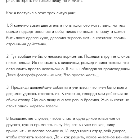
риск потерять не только пищу, но и жизнь.
Как я поступил в этих трех ситуациях:
1. Я конечно завел двигатель и попытался отогнать львиц, но тем
самым подверг опасности себя, никак не помог гепарду, а может
быть даже сделал хуже, дезориентировав мать с котятами своими
странными действиям.
2. Тут вообще не было никаких вариантов. Помешать группе слонов
никак нельзя. Их ненависть к хищникам, размер и сила таковы, что
остановить просто невозможно. Я лишь наблюдал за происходящим.
Даже фотографировать не мог. Это просто жесть...
3. Предвидя дальнейшие события и учитывая, что гиен было всего
две, мне удалось отогнать их. К счастью, гепарда мои действия не
сбили столку. Однако пищу она все равно бросила. Жизнь котят не
стоит одной мертвой газели.
В большинстве случаев, чтобы спасти одно дикое животное от
другого, нужно применять силу. Но, как вы уже поняли, силу
применить не всегда возможно. Иногда нужен отряд рейнджеров,
чтобы отогнать животных. Да и как решить, какое животное ценнее -