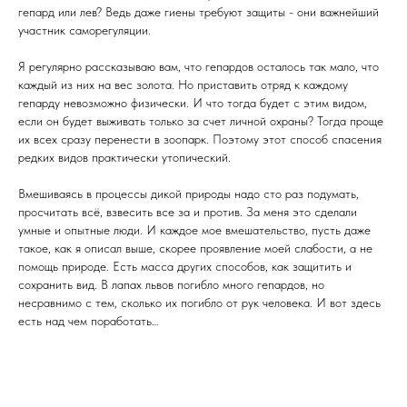
гепард или лев? Ведь даже гиены требуют защиты - они важнейший
участник саморегуляции.
Я регулярно рассказываю вам, что гепардов осталось так мало, что
каждый из них на вес золота. Но приставить отряд к каждому
гепарду невозможно физически. И что тогда будет с этим видом,
если он будет выживать только за счет личной охраны? Тогда проще
их всех сразу перенести в зоопарк. Поэтому этот способ спасения
редких видов практически утопический.
Вмешиваясь в процессы дикой природы надо сто раз подумать,
просчитать всё, взвесить все за и против. За меня это сделали
умные и опытные люди. И каждое мое вмешательство, пусть даже
такое, как я описал выше, скорее проявление моей слабости, а не
помощь природе. Есть масса других способов, как защитить и
сохранить вид. В лапах львов погибло много гепардов, но
несравнимо с тем, сколько их погибло от рук человека. И вот здесь
есть над чем поработать…